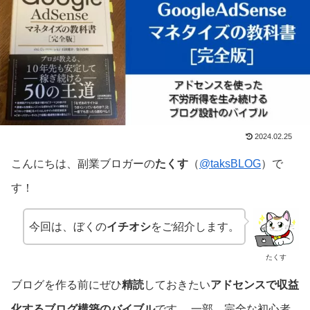
2024.02.25
こんにちは、副業ブロガーの
たくす
（
@taksBLOG
）で
す！
今回は、ぼくの
イチオシ
をご紹介します。
たくす
ブログを作る前にぜひ
精読
しておきたい
アドセンスで収益
化するブログ構築のバイブル
です。 一部、完全な初心者