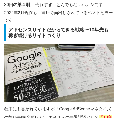
20日の第４刷
。 売れすぎ、とんでもないハナシです！
2022年2月現在も、書店で面出しされているベストセラー
です。
アドセンスサイトだからできる戦略〜10年先も
稼ぎ続けるサイトづくり
巻末にも書かれていますが「GoogleAdSenseマネタイズ
の教科書[完全版]」は、著者４人の共通認識として
「10年