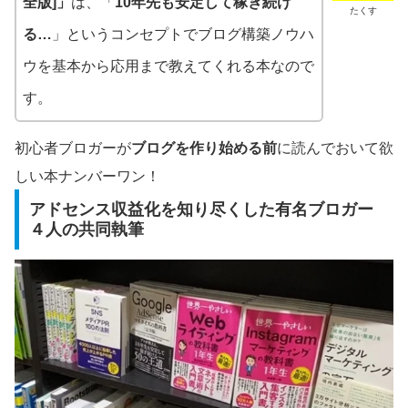
全版]」
は、「
10年先も安定して稼ぎ続け
たくす
る…
」というコンセプトでブログ構築ノウハ
ウを基本から応用まで教えてくれる本なので
す。
初心者ブロガーが
ブログを作り始める前
に読んでおいて欲
しい本ナンバーワン！
アドセンス収益化を知り尽くした有名ブロガー
４人の共同執筆