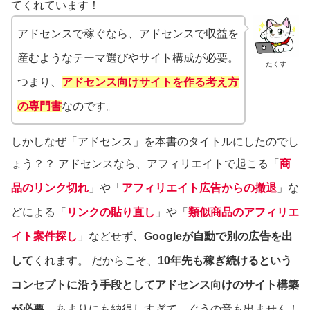
てくれています！
アドセンスで稼ぐなら、アドセンスで収益を
産むようなテーマ選びやサイト構成が必要。
たくす
つまり、
アドセンス向けサイトを作る考え方
の専門書
なのです。
しかしなぜ「アドセンス」を本書のタイトルにしたのでし
ょう？？
アドセンスなら、アフィリエイトで起こる「
商
品のリンク切れ
」や「
アフィリエイト広告からの撤退
」な
どによる「
リンクの貼り直し
」や「
類似商品のアフィリエ
イト案件探し
」などせず、
Googleが自動で別の広告を出
して
くれます。
だからこそ、
10年先も稼ぎ続けるという
コンセプトに沿う手段としてアドセンス向けのサイト構築
が必要
…あまりにも納得しすぎて、ぐうの音も出ません！