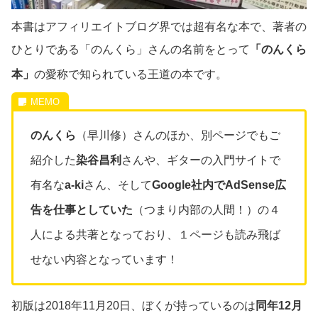
本書はアフィリエイトブログ界では超有名な本で、著者の
ひとりである「のんくら」さんの名前をとって
「のんくら
本」
の愛称で知られている王道の本です。
のんくら
（早川修）さんのほか、別ページでもご
紹介した
染谷昌利
さんや、ギターの入門サイトで
有名な
a-ki
さん、そして
Google社内でAdSense広
告を仕事としていた
（つまり内部の人間！）の４
人による共著となっており、１ページも読み飛ば
せない内容となっています！
初版は2018年11月20日、ぼくが持っているのは
同年12月